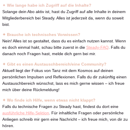
✦
Wie lange habe ich Zugriff auf die Inhalte?
Solange dein Abo aktiv ist, hast du Zugriff auf alle Inhalte in deinem
Mitgliederbereich bei Steady. Alles ist jederzeit da, wenn du soweit
bist.
✦ Brauche ich technisches Vorwissen?
Nein! Alles ist so gestaltet, dass du es einfach nutzen kannst. Wenn
es doch einmal hakt, schau bitte zuerst in die
Steady-FAQ
. Falls du
danach noch Fragen hast, melde dich gern bei mir.
✦ Gibt es einen Austauschbereich/eine Community?
Aktuell liegt der Fokus von Tanz mit dem Kosmos auf deinen
persönlichen Impulsen und Reflexionen. Falls du dir zukünftig einen
Austauschbereich wünschst, lass es mich gerne wissen – ich freue
mich über deine Rückmeldung!
✦ Wo finde ich Hilfe, wenn etwas nicht klappt?
Falls du technische Fragen zu Steady hast, findest du dort eine
ausführliche Hilfe-Sektion
. Für inhaltliche Fragen oder persönliche
Anliegen schreib mir gern eine Nachricht – ich freue mich, von dir zu
hören.