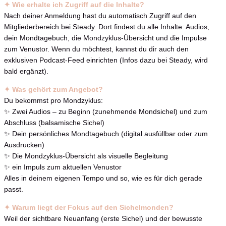
✦ Wie erhalte ich Zugriff auf die Inhalte?
Nach deiner Anmeldung hast du automatisch Zugriff auf den
Mitgliederbereich bei Steady. Dort findest du alle Inhalte: Audios,
dein Mondtagebuch, die Mondzyklus-Übersicht und die Impulse
zum Venustor. Wenn du möchtest, kannst du dir auch den
exklusiven Podcast-Feed einrichten (Infos dazu bei Steady, wird
bald ergänzt).
✦ Was gehört zum Angebot?
Du bekommst pro Mondzyklus:
✨ Zwei Audios – zu Beginn (zunehmende Mondsichel) und zum
Abschluss (balsamische Sichel)
✨ Dein persönliches Mondtagebuch (digital ausfüllbar oder zum
Ausdrucken)
✨ Die Mondzyklus-Übersicht als visuelle Begleitung
✨ ein Impuls zum aktuellen Venustor
Alles in deinem eigenen Tempo und so, wie es für dich gerade
passt.
✦ Warum liegt der Fokus auf den Sichelmonden?
Weil der sichtbare Neuanfang (erste Sichel) und der bewusste