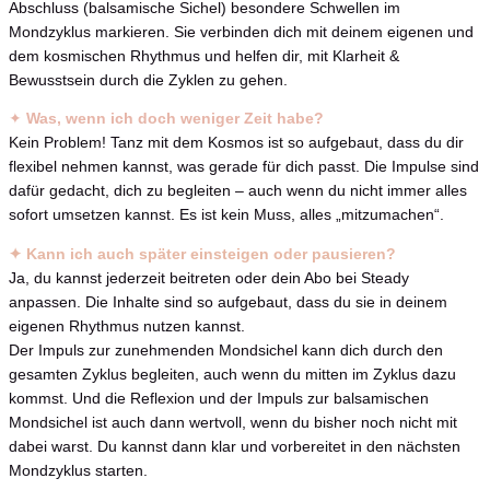
Abschluss (balsamische Sichel) besondere Schwellen im
Mondzyklus markieren. Sie verbinden dich mit deinem eigenen und
dem kosmischen Rhythmus und helfen dir, mit Klarheit &
Bewusstsein durch die Zyklen zu gehen.
✦
Was, wenn ich doch weniger Zeit habe?
Kein Problem! Tanz mit dem Kosmos ist so aufgebaut, dass du dir
flexibel nehmen kannst, was gerade für dich passt. Die Impulse sind
dafür gedacht, dich zu begleiten – auch wenn du nicht immer alles
sofort umsetzen kannst. Es ist kein Muss, alles „mitzumachen“.
✦ Kann ich auch später einsteigen oder pausieren?
Ja, du kannst jederzeit beitreten oder dein Abo bei Steady
anpassen. Die Inhalte sind so aufgebaut, dass du sie in deinem
eigenen Rhythmus nutzen kannst.
Der Impuls zur zunehmenden Mondsichel kann dich durch den
gesamten Zyklus begleiten, auch wenn du mitten im Zyklus dazu
kommst. Und die Reflexion und der Impuls zur balsamischen
Mondsichel ist auch dann wertvoll, wenn du bisher noch nicht mit
dabei warst. Du kannst dann klar und vorbereitet in den nächsten
Mondzyklus starten.